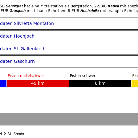
SB
hat eine Mittelstation als Bergstation,
2-SB/B
mit spezi
Sennigrat
Kapell
-EUB
mit blauen Scheiben,
8-EUB
mit orangen Scheib
Grasjoch
Hochalpila
ftdaten Silvretta Montafon
iftdaten Hochjoch
ftdaten St. Gallenkirch
iftdaten Gaschurn
Pisten mittelschwer
Pisten schwer
Sk
49 km
8 km
zt 2-SL
Spatla