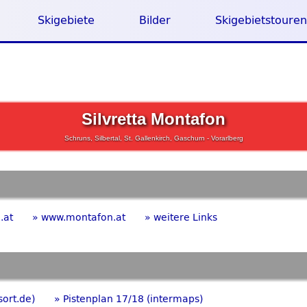
Skigebiete
Bilder
Skigebietstouren
Silvretta Montafon
Schruns, Silbertal, St. Gallenkirch, Gaschurn - Vorarlberg
.at
» www.montafon.at
» weitere Links
sort.de)
» Pistenplan 17/18 (intermaps)