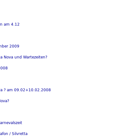
on am 4.12
ember 2009
tta Nova und Wartezeiten?
2008
Nova ? am 09.02+10.02.2008
Nova?
arnevalszeit
fon / Silvretta