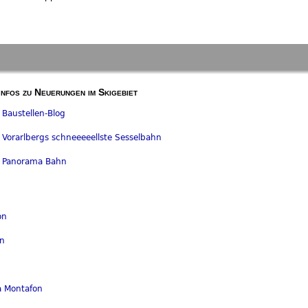
Infos zu Neuerungen im Skigebiet
 Baustellen-Blog
- Vorarlbergs schneeeeellste Sesselbahn
 - Panorama Bahn
on
on
ta Montafon