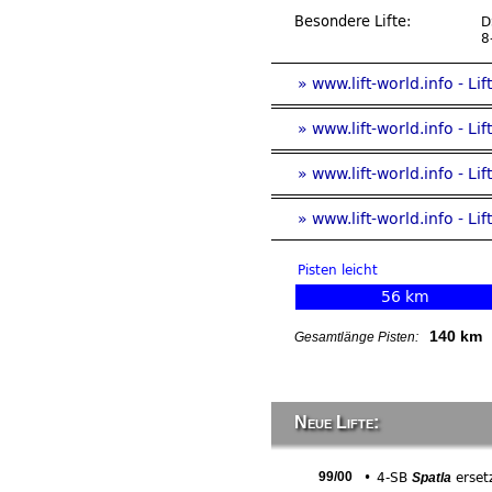
Besondere Lifte:
D
8
» www.lift-world.info - Li
» www.lift-world.info - L
» www.lift-world.info - Li
» www.lift-world.info - L
Pisten leicht
56 km
140 km
Gesamtlänge Pisten:
Neue Lifte:
99/00
•
4-SB
erset
Spatla