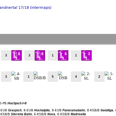
andnertal 17/18 (intermaps)
3
3
1
1
3
1
5
4
2
5-PB
Hochjoch I+II
-EUB
,
8-EUB
,
8-EUB
,
8-KSB/B
,
Grasjoch
Hochalpila
Panoramabahn
Seebliga
-KSB/B
,
6-KSB/B
,
6-KSB/B
Silvretta Bahn
Nova
Madrisella