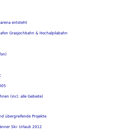
kiarena entsteht
tafon Grasjochbahn & Hochalpilabahn
fon)
c
005
nen (incl. alle Gebiete)
nd übergreifende Projekte
Männer Ski- Urlaub 2012