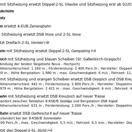
mit Sitzheizung ersetzt Doppel-2-SL (Haube und Sitzheizung erst ab 02/0
derhütte
itz
ersetzt 4-EUB
hn
Zamangbahn
 Sitzheizung ersetzt DSB
und 2-SL
Nova
Nova
tzt Dreifach-2-SL
Vermiel I-III
mit Sitzheizung ersetzt Doppel-2-SL
ahn
Gampabing I+II
mit Sitzheizung und blauen Scheiben (St. Gallenkirch-Grasjoch)
joch
rbindung der beiden Skigebiete Nova - Hochjoch)
öhenunterschied: 1.160 m ; Förderleistung: 2.400 Pers./h ; Hersteller: Doppe
20 m ; Höhe Bergstation: 1.980 m ; max. Geschwindigkeit: 6 m/s ; Fahrzeit: 11
mit Sitzheizung und orangen Scheiben ersetzt DSB
und DSB
Grasjoch
Kreu
öhenunterschied: 442 m ; Förderleistung: 2.800 Pers./h ; Hersteller: Doppelm
.979 m ; Höhe Bergstation: 2.421 m ; max. Geschwindigkeit: 6 m/s ; Fahrzeit: 
mit Sitzheizung ersetzt DSB
auf neuer Trasse
bahn
Kreuzjoch
tandort zwischen Talstation 8-KSB/B
Seebilga
und Bergstation DSB
Kapell
öhenunterschied: 631 m ; Förderleistung: 2.000 Pers./h ; Hersteller: Doppelm
ersetzt DSB
auf neuer Trasse
 Bahn
Garfrescha II
sstandort bei der 8-KSB/B
Sonnenbahn
200 Pers./h ; max. Geschwindigkeit: 5,5 m/s ; Fahrzeit: 6,5 min ; Hersteller: D
tzt den Doppel-2-SL
Jöchli I+II