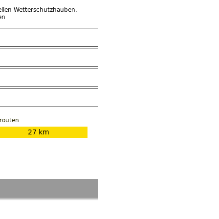
ellen Wetterschutzhauben,
en
irouten
27 km