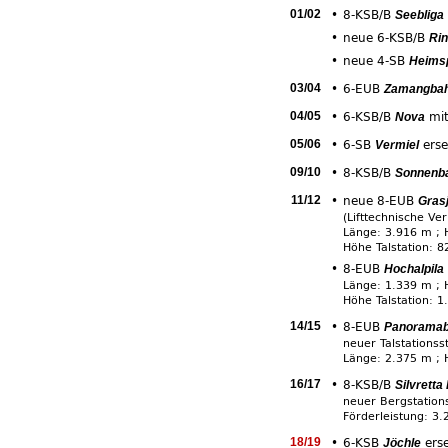
01/02
•
8-KSB/B
Seebliga
•
neue 6-KSB/B
Rin
•
neue 4-SB
Heimsp
03/04
•
6-EUB
Zamangba
04/05
•
6-KSB/B
mit
Nova
05/06
•
6-SB
erse
Vermiel
09/10
•
8-KSB/B
Sonnenb
11/12
•
neue 8-EUB
Gras
(Lifttechnische Ve
Länge: 3.916 m ; H
Höhe Talstation: 8
•
8-EUB
Hochalpila
Länge: 1.339 m ; H
Höhe Talstation: 1
14/15
•
8-EUB
Panorama
neuer Talstationss
Länge: 2.375 m ; H
16/17
•
8-KSB/B
Silvretta
neuer Bergstation
Förderleistung: 3.
18/19
•
6-KSB
erse
Jöchle