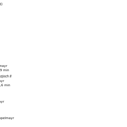
3)
lmayr
,9 min
zjoch II
ayr
4,6 min
ayr
oppelmayr