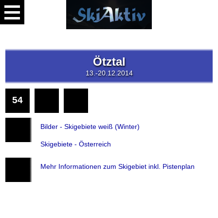
Ötztal
13.-20.12.2014
54
Bilder
Übersicht
Skitaginfo
Bilder
Bilder - Skigebiete weiß (Winter)
Skigebiete - Österreich
Mehr Informationen zum Skigebiet inkl. Pistenplan